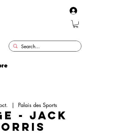
ore
oct.
  |  
Palais des Sports
ge - Jack
orris