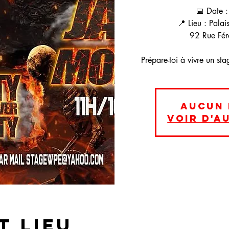
📅 Date 
📍 Lieu : Pala
92 Rue Fér
Prépare-toi à vivre un st
Aucun 
Voir d'a
t lieu