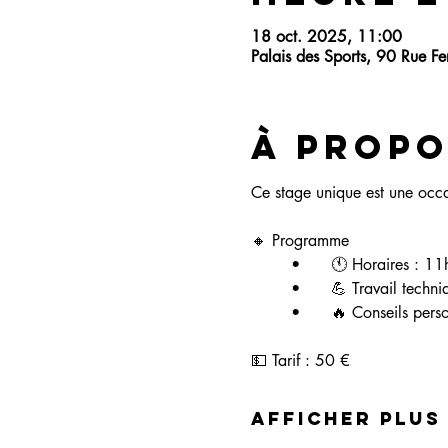
18 oct. 2025, 11:00
Palais des Sports, 90 Rue F
À propo
Ce stage unique est une occa
🔸 Programme
	•	🕚 Horaires : 1
	•	💪 Travail tec
	•	🔥 Conseils per
💵 Tarif : 50 €
Afficher plus