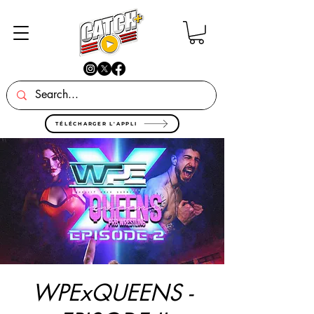
TÉLÉCHARGER L'APPLI
WPExQUEENS -