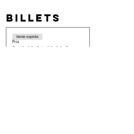
Billets
Vente expirée
Prix
De 8,00 € à 12,00 €
Partager
cet
événement