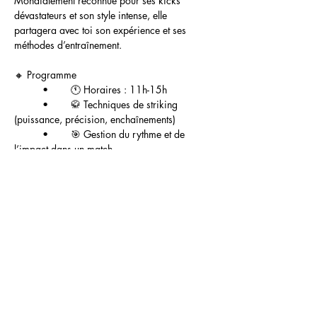
Mondialement reconnue pour ses kicks 
dévastateurs et son style intense, elle 
partagera avec toi son expérience et ses 
méthodes d’entraînement.
🔸 Programme
	•	🕚 Horaires : 11h-15h
	•	🥋 Techniques de striking 
(puissance, précision, enchaînements)
	•	🎯 Gestion du rythme et de 
l’impact dans un match
Mostrar más
Compartir
este