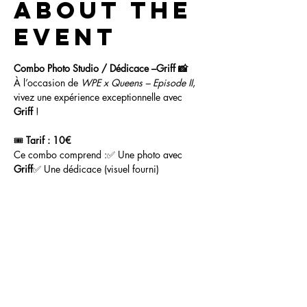
About the
event
Combo Photo Studio / Dédicace –Griff 📸
À l’occasion de 
WPE x Queens – Episode II
, 
vivez une expérience exceptionnelle avec 
Griff
 !
🎟️ 
Tarif : 10€ 
Ce combo comprend :✅ Une photo avec 
Griff
✅ Une dédicace (visuel fourni)
Share this
event