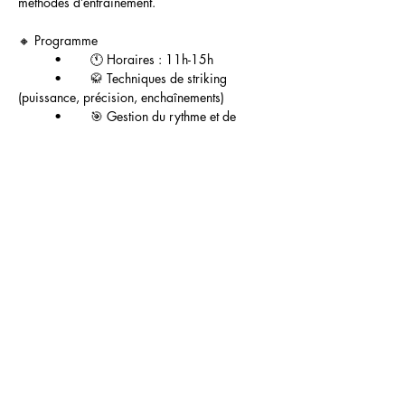
méthodes d’entraînement.
🔸 Programme
	•	🕚 Horaires : 11h-15h
	•	🥋 Techniques de striking 
(puissance, précision, enchaînements)
	•	🎯 Gestion du rythme et de 
l’impact dans un match
Show More
Share this
event